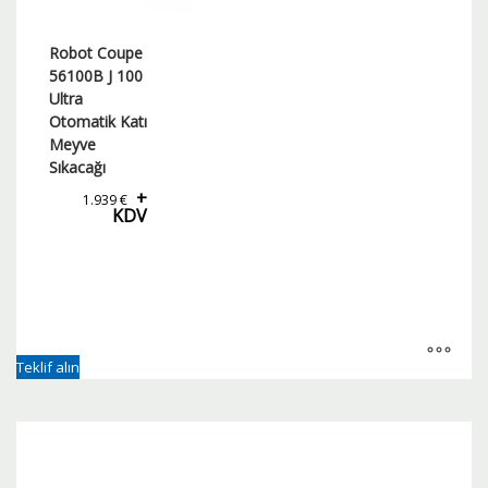
Robot Coupe
56100B J 100
Ultra
Otomatik Katı
Meyve
Sıkacağı
+
1.939
€
KDV
Teklif alın