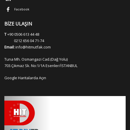
Facebook
BİZE ULAŞIN
T
+90 0506 613 44 48
0212 656 04 71-74
Email:
info@hitmutfak.com
Tuna Mh. Osmangazi Cad.(Dağ Yolu)
703.Çıkmaz Sk. No:1/1A Esenler/İSTANBUL
Google Haritalarda Açın