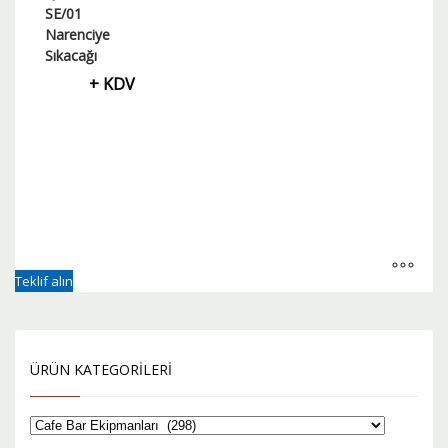
SE/01
Narenciye
Sıkacağı
+ KDV
Teklif alın
ÜRÜN KATEGORILERI