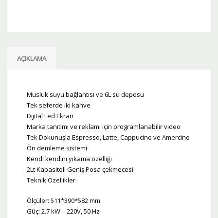
adet
AÇIKLAMA
Musluk suyu bağlantısı ve 6L su deposu
Tek seferde iki kahve
Dijital Led Ekran
Marka tanıtımı ve reklamı için programlanabilir video
Tek Dokunuşla Espresso, Latte, Cappucino ve Amercino
Ön demleme sistemi
Kendi kendini yıkama özelliği
2Lt Kapasiteli Geniş Posa çekmecesi
Teknik Özellikler
Ölçüler: 511*390*582 mm
Güç: 2.7 kW – 220V, 50 Hz