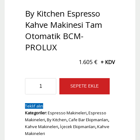
By Kitchen Espresso
Kahve Makinesi Tam
Otomatik BCM-
PROLUX
1.605
€
+ KDV
By
SEPETE EKLE
Kitchen
Espresso
Kahve
Teklif alın
Makinesi
Kategoriler:
Espresso Makineleri
,
Espresso
Tam
Makineleri
,
By Kitchen
,
Cafe Bar Ekipmanları
,
Otomatik
Kahve Makineleri
,
İçecek Ekipmanları
,
Kahve
BCM-
Makineleri
PROLUX