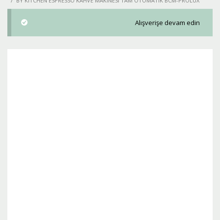
BY KITCHEN ESPRESSO KAHVE MAKINESI TAM OTOMATIK BCM-PROLUX
Alışverişe devam edin