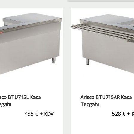
isco BTU715L Kasa
Arisco BTU715AR Kasa
zgahı
Tezgahı
435
€
528
€
+ KDV
+ 