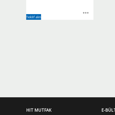
Teklif alın
HIT MUTFAK
E-BÜL