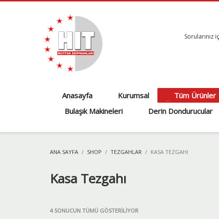
Sorularınız i
Anasayfa
Kurumsal
Tüm Ürünler
Bulaşık Makineleri
Derin Dondurucular
ANA SAYFA
SHOP
TEZGAHLAR
KASA TEZGAHI
Kasa Tezgahı
POPÜLERLIĞE
4 SONUCUN TÜMÜ GÖSTERILIYOR