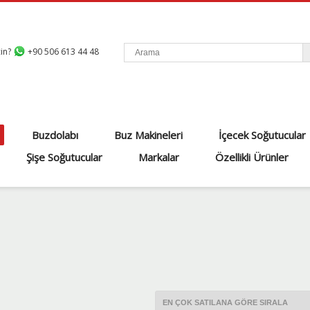
çin?
+90 506 613 44 48
Buzdolabı
Buz Makineleri
İçecek Soğutucular
Şişe Soğutucular
Markalar
Özellikli Ürünler