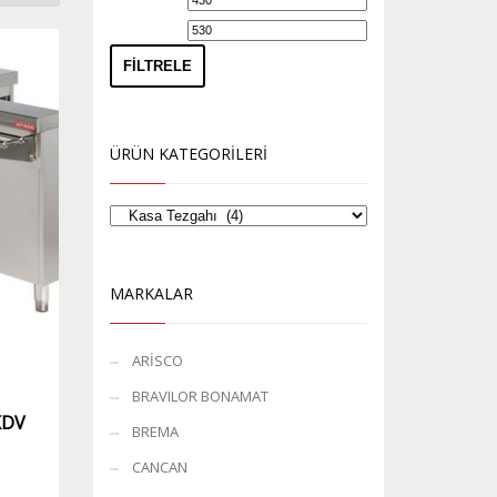
düşük
yüksek
fiyat
fiyat
FILTRELE
ÜRÜN KATEGORILERI
MARKALAR
ARİSCO
BRAVILOR BONAMAT
KDV
BREMA
CANCAN