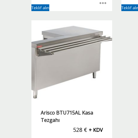
Teklif alın
Teklif alı
Arisco BTU715AL Kasa
Tezgahı
528
€
+ KDV