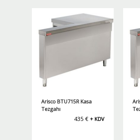
GÖRE
SIRALANDI
Arisco BTU715R Kasa
Ar
Tezgahı
Te
435
€
+ KDV