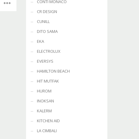
CONTI MONACO
CR DESIGN
CUNILL
DITO SAMA
EKA
ELECTROLUX
EVERSYS
HAMILTON BEACH
HIT MUTFAK
HUROM
INOKSAN
KALERM
KITCHEN AID
LA CIMBALI