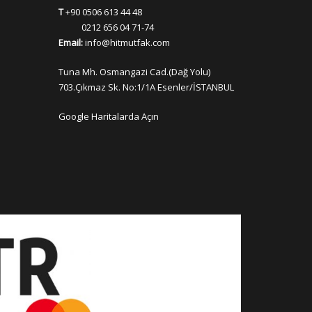
T
+90 0506 613 44 48
0212 656 04 71-74
Email:
info@hitmutfak.com
Tuna Mh. Osmangazi Cad.(Dağ Yolu)
703.Çıkmaz Sk. No:1/1A Esenler/İSTANBUL
Google Haritalarda Açın