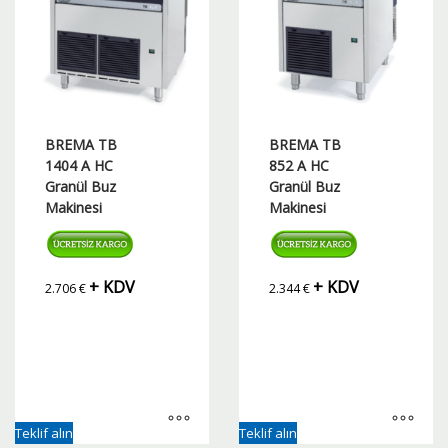
BREMA TB
BREMA TB
1404 A HC
852 A HC
Granül Buz
Granül Buz
Makinesi
Makinesi
+ KDV
+ KDV
2.706
€
2.344
€
Teklif alın
Teklif alın