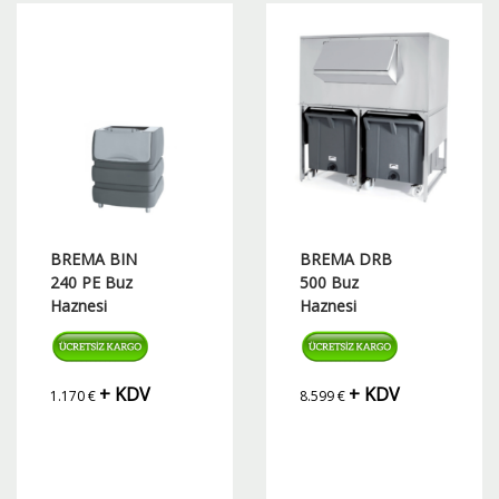
BREMA BIN
BREMA DRB
240 PE Buz
500 Buz
Haznesi
Haznesi
+ KDV
+ KDV
1.170
€
8.599
€