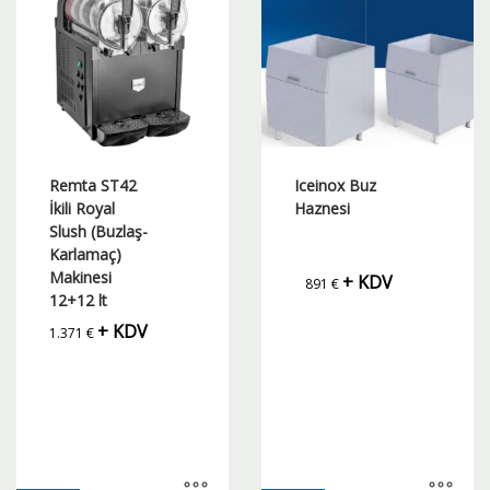
var.
var.
Seçenekler
Seçenekler
ürün
ürün
sayfasından
sayfasından
seçilebilir
seçilebilir
Remta ST42
Iceinox Buz
İkili Royal
Haznesi
Slush (Buzlaş-
Karlamaç)
Makinesi
+ KDV
891
€
12+12 lt
+ KDV
1.371
€