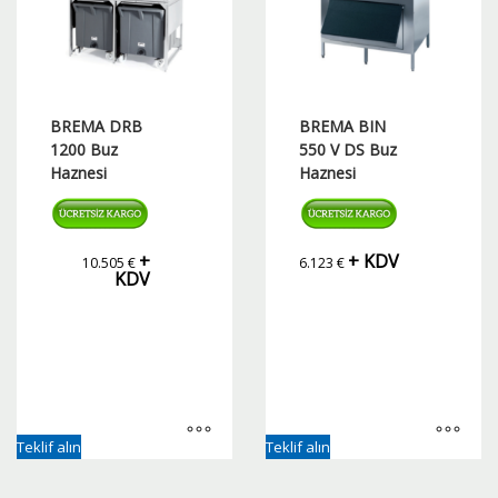
BREMA DRB
BREMA BIN
1200 Buz
550 V DS Buz
Haznesi
Haznesi
+
+ KDV
10.505
€
6.123
€
KDV
Teklif alın
Teklif alın