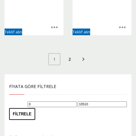
Teklif alın
Teklif alın
2
1
FIYATA GÖRE FILTRELE
En
En
düşük
yüksek
FILTRELE
fiyat
fiyat