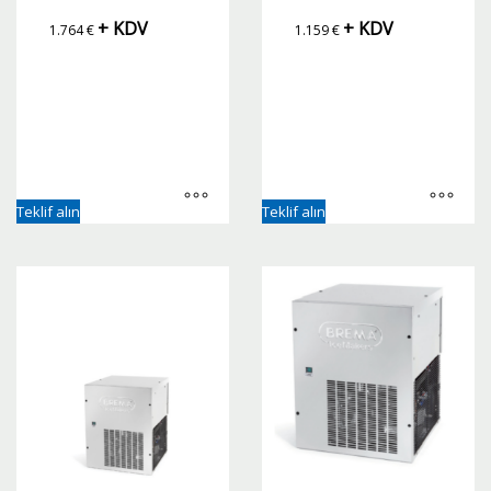
+ KDV
+ KDV
1.764
€
1.159
€
Teklif alın
Teklif alın