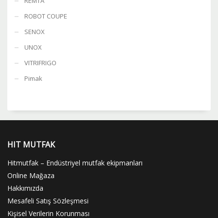
REMTA
ROBOT COUPE
SENOX
UNOX
VITRIFRIGO
Pimak
HIT MUTFAK
Hitmutfak – Endüstriyel mutfak ekipmanları
Online Mağaza
Hakkımızda
Mesafeli Satış Sözleşmesi
Kişisel Verilerin Korunması