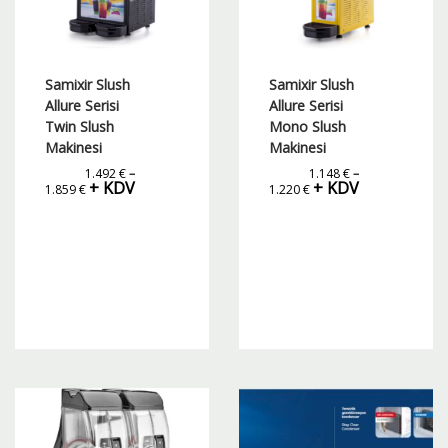
Samixir Slush
Samixir Slush
Allure Serisi
Allure Serisi
Twin Slush
Mono Slush
Makinesi
Makinesi
1.492
€
–
1.148
€
–
Fiyat
Fiyat
+ KDV
+ KDV
1.859
€
1.220
€
aralığı:
aralığı:
1.492 €
1.148 €
-
-
1.859 €
1.220 €
Bu
Bu
ürünün
ürünün
birden
birden
fazla
fazla
varyasyonu
varyasyonu