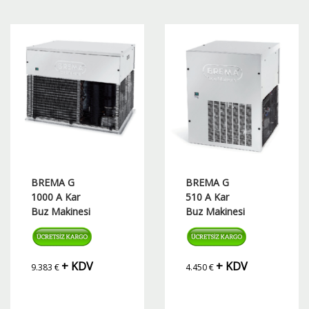
BREMA G
BREMA G
1000 A Kar
510 A Kar
Buz Makinesi
Buz Makinesi
+ KDV
+ KDV
9.383
€
4.450
€