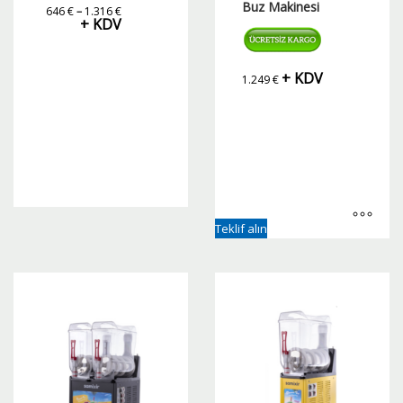
Buz Makinesi
Fiyat
646
€
–
1.316
€
aralığı:
+ KDV
646 €
-
1.316 €
+ KDV
1.249
€
Bu
Teklif alın
ürünün
birden
fazla
varyasyonu
var.
Seçenekler
ürün
sayfasından
seçilebilir