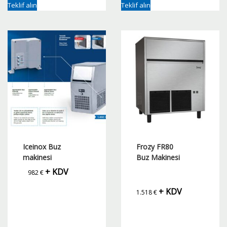
Teklif alın
Teklif alın
Iceinox Buz
Frozy FR80
makinesi
Buz Makinesi
+ KDV
982
€
+ KDV
1.518
€