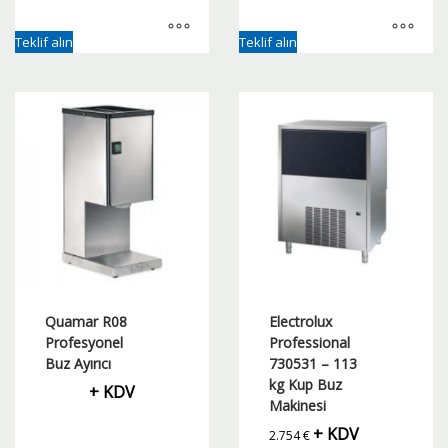
Teklif alın
Teklif alın
Quamar R08
Electrolux
Profesyonel
Professional
Buz Ayırıcı
730531 – 113
kg Kup Buz
+ KDV
Makinesi
+ KDV
2.754
€