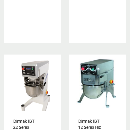
3.710 €
2.805 €
Bu
Bu
ürünün
ürünün
birden
birden
fazla
fazla
varyasyonu
varyasyonu
var.
var.
Seçenekler
Seçenekler
ürün
ürün
sayfasından
sayfasından
seçilebilir
seçilebilir
Dirmak IBT
Dirmak IBT
22 Serisi
12 Serisi Hız