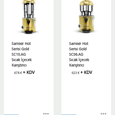
var.
var.
Seçenekler
Seçenekler
ürün
ürün
sayfasından
sayfasından
seçilebilir
seçilebilir
Samixir Hot
Samixir Hot
Serisi Gold
Serisi Gold
SC10.AG
SC06.AG
Sıcak İçecek
Sıcak İçecek
Karıştırıcı
Karıştırıcı
+ KDV
+ KDV
678
€
623
€