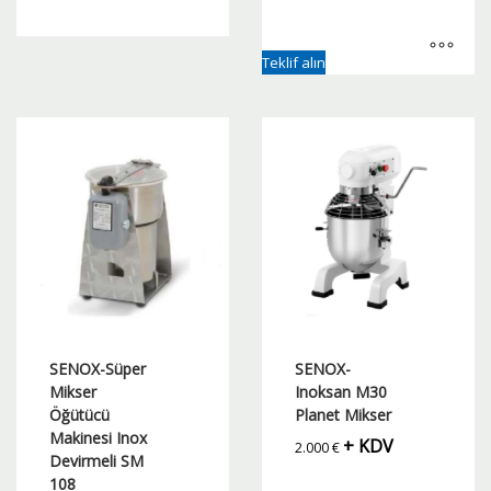
Bu
Teklif alın
ürünün
birden
fazla
varyasyonu
var.
Seçenekler
ürün
sayfasından
seçilebilir
SENOX-Süper
SENOX-
Mikser
Inoksan M30
Öğütücü
Planet Mikser
Makinesi Inox
+ KDV
2.000
€
Devirmeli SM
108