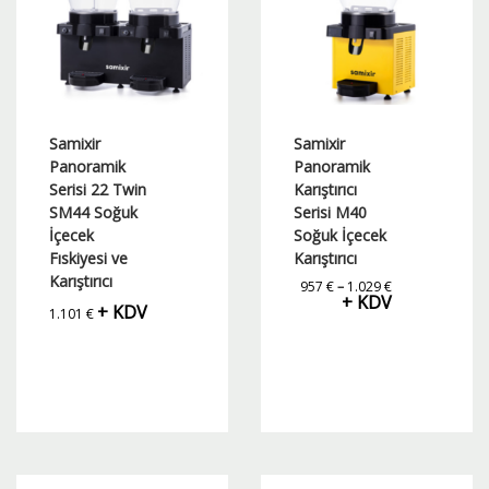
Seçenekler
Seçenekler
ürün
ürün
sayfasından
sayfasından
seçilebilir
seçilebilir
Samixir
Samixir
Panoramik
Panoramik
Serisi 22 Twin
Karıştırıcı
SM44 Soğuk
Serisi M40
İçecek
Soğuk İçecek
Fıskiyesi ve
Karıştırıcı
Karıştırıcı
Fiyat
957
€
–
1.029
€
aralığı:
+ KDV
+ KDV
957 €
1.101
€
-
1.029 €
Bu
Bu
ürünün
ürünün