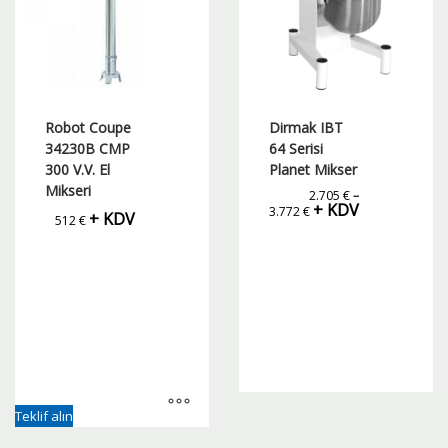
Robot Coupe
Dirmak IBT
34230B CMP
64 Serisi
300 V.V. El
Planet Mikser
Mikseri
2.705
€
–
Fiyat
+ KDV
3.772
€
+ KDV
aralığı:
512
€
2.705 €
-
3.772 €
Bu
Teklif alın
ürünün
birden