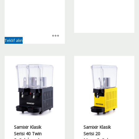
Bu
Teklif alın
ürünün
birden
fazla
varyasyonu
var.
Seçenekler
ürün
sayfasından
seçilebilir
Samixir Klasik
Samixir Klasik
Serisi 40 Twin
Serisi 20