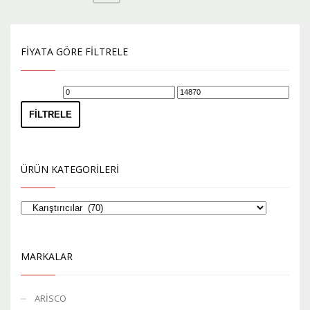
Seçenekler
ürün
sayfasından
FIYATA GÖRE FILTRELE
seçilebilir
En
En
düşük
yüksek
FILTRELE
fiyat
fiyat
ÜRÜN KATEGORILERI
MARKALAR
ARİSCO