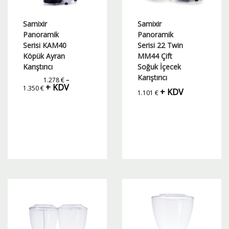
Samixir
Samixir
Panoramik
Panoramik
Serisi KAM40
Serisi 22 Twin
Köpük Ayran
MM44 Çift
Karıştırıcı
Soğuk İçecek
Karıştırıcı
1.278
€
–
Fiyat
+ KDV
1.350
€
+ KDV
aralığı:
1.101
€
1.278 €
-
1.350 €
Bu
Bu
ürünün
ürünün
birden
birden
fazla
fazla
varyasyonu
varyasyonu
var.
var.