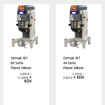
fazla
varyasyonu
var.
Seçenekler
ürün
sayfasından
seçilebilir
Dirmak IBT
Dirmak IBT
66 Serisi
44 Serisi
Planet Mikser
Planet Mikser
3.900
€
–
3.330
€
–
Fiyat
Fiyat
+
+ KDV
11.040
€
3.625
€
aralığı:
aralığı:
KDV
3.900 €
3.330 €
-
-
11.040 €
3.625 €