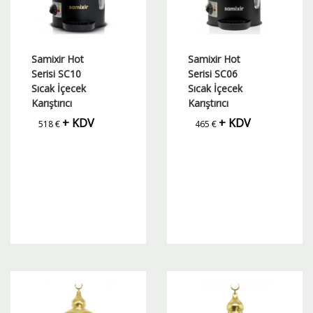
Samixir Hot
Samixir Hot
Serisi SC10
Serisi SC06
Sıcak İçecek
Sıcak İçecek
Karıştırıcı
Karıştırıcı
+ KDV
+ KDV
518
€
465
€
Bu
Bu
ürünün
ürünün
birden
birden
fazla
fazla
varyasyonu
varyasyonu