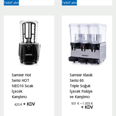
Teklif alın
Teklif alın
Samixir Hot
Samixir Klasik
Serisi HOT
Serisi 60
NEO10 Sıcak
Triple Soğuk
İçecek
İçecek Fıskiye
Karıştırıcı
ve Karıştırıcı
Fiyat
+ KDV
931
€
–
1.003
€
420
€
aralığı:
+ KDV
931 €
-
1.003 €