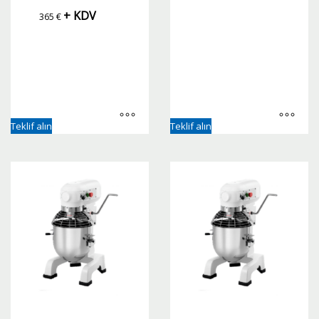
+ KDV
365
€
Teklif alın
Teklif alın