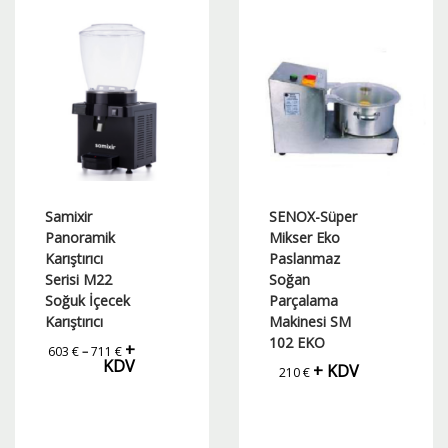
birden
birden
fazla
fazla
varyasyonu
varyasyonu
var.
var.
Seçenekler
Seçenekler
ürün
ürün
sayfasından
sayfasından
seçilebilir
seçilebilir
Samixir
SENOX-Süper
Panoramik
Mikser Eko
Karıştırıcı
Paslanmaz
Serisi M22
Soğan
Soğuk İçecek
Parçalama
Karıştırıcı
Makinesi SM
102 EKO
Fiyat
+
603
€
–
711
€
aralığı:
KDV
+ KDV
603 €
210
€
-
711 €