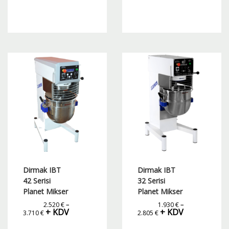
Bu
Bu
ürünün
ürünün
birden
birden
fazla
fazla
varyasyonu
varyasyonu
var.
var.
Seçenekler
Seçenekler
ürün
ürün
sayfasından
sayfasından
seçilebilir
seçilebilir
Dirmak IBT
Dirmak IBT
42 Serisi
32 Serisi
Planet Mikser
Planet Mikser
2.520
€
–
1.930
€
–
Fiyat
Fiyat
+ KDV
+ KDV
3.710
€
2.805
€
aralığı:
aralığı:
2.520 €
1.930 €
-
-