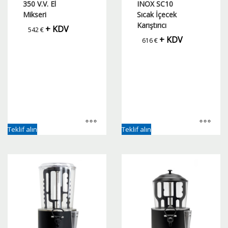
350 V.V. El
INOX SC10
Mikseri
Sıcak İçecek
Karıştırıcı
+ KDV
542
€
+ KDV
616
€
Teklif alın
Teklif alın