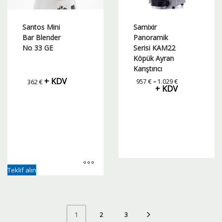
Santos Mini
Samixir
Bar Blender
Panoramik
No 33 GE
Serisi KAM22
Köpük Ayran
Karıştırıcı
+ KDV
Fiyat
957
€
–
1.029
€
362
€
aralığı:
+ KDV
957 €
-
1.029 €
Bu
Teklif alın
ürünün
birden
fazla
varyasyonu
2
3
1
var.