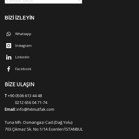
BİZİ İZLEYİN
Whatsapp
Instagram
Linkedin
Facebook
BİZE ULAŞIN
T
+90 0506 613 44 48
0212 656 04 71-74
Email:
info@hitmutfak.com
Tuna Mh. Osmangazi Cad.(Dağ Yolu)
703.Çıkmaz Sk. No:1/1A Esenler/İSTANBUL