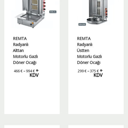
Seçenekler
Seçenekler
ürün
ürün
sayfasından
sayfasından
seçilebilir
seçilebilir
REMTA
REMTA
Radyanlı
Radyanlı
Alttan
Üstten
Motorlu Gazlı
Motorlu Gazlı
Döner Ocağı
Döner Ocağı
Fiyat
Fiyat
+
+
466
€
–
994
€
299
€
–
375
€
aralığı:
aralığı:
KDV
KDV
466 €
299 €
-
-
994 €
375 €
Bu
Bu
ürünün
ürünün