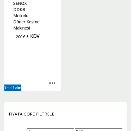
SENOX
DDKB
Motorlu
Döner Kesme
Makinesi
+ KDV
200
€
Teklif alın
FIYATA GÖRE FILTRELE
En
En