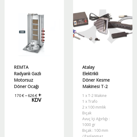
birden
birden
fazla
fazla
varyasyonu
varyasyonu
var.
var.
Seçenekler
Seçenekler
ürün
ürün
sayfasından
sayfasından
seçilebilir
seçilebilir
REMTA
Atalay
Radyanlı Gazlı
Elektrikli
Motorsuz
Döner Kesme
Döner Ocağı
Makinesi T-2
Fiyat
+
170
€
–
626
€
1 x T-2 Makine
aralığı:
KDV
170 €
1 x Trafo
-
2 x 100 mmlik
626 €
Bıçak
Avuç İçi Ağırlığı :
1000 gr
Bıçak : 100 mm
/ Paslanmaz