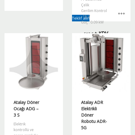
Çelik
Gerilim Kontrol
Bu
: 15 V
Teklif alın
ürünün
Güç : 0.09 kW
birden
+ KDV
fazla
513
€
varyasyonu
var.
Seçenekler
ürün
sayfasından
seçilebilir
Atalay Döner
Atalay ADR
Ocağı ADG –
Elektrikli
3 S
Döner
Robotu ADR-
Elektrik
5G
kontrollü ve