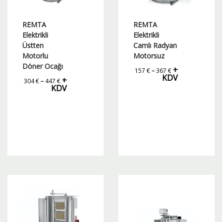
REMTA
REMTA
Elektrikli
Elektrikli
Üstten
Camlı Radyan
Motorlu
Motorsuz
Döner Ocağı
Fiyat
+
157
€
–
367
€
aralığı:
KDV
Fiyat
+
157 €
304
€
–
447
€
aralığı:
-
KDV
304 €
367 €
-
447 €
Bu
Bu
ürünün
ürünün
birden
birden
fazla
fazla
varyasyonu
varyasyonu
var.
var.