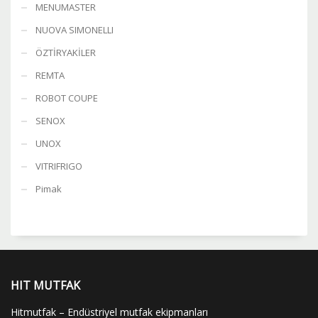
MENUMASTER
NUOVA SIMONELLI
ÖZTİRYAKİLER
REMTA
ROBOT COUPE
SENOX
UNOX
VITRIFRIGO
Pimak
HIT MUTFAK
Hitmutfak – Endüstriyel mutfak ekipmanları