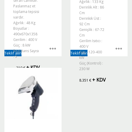
seran camlıdır.
Ağırlık : 133 Kg
Paslanmaz et
Derinlik Alt : 86
toplama tepsisi
Cm
vardır.
Derinkik Üst :
Ağırlık : 48 Kg
92 Cm
Boyutlar :
Genişlik : 67-72
490x670x1358
Cm
Gerilim : 400 V
Gerilim Isıtıcı :
Güç : 8 kW
400 V
Rezistans Sayısı
Güç : 120-400
Teklif alın
Teklif alın
: 5
kW
Güç (Kontrol) :
+ KDV
319
€
230 W
+ KDV
8.351
€