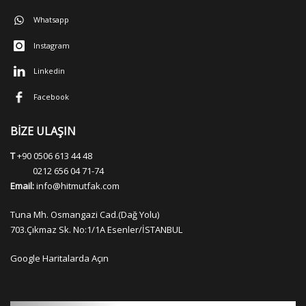
Whatsapp
Instagram
Linkedin
Facebook
BİZE ULAŞIN
T
+90 0506 613 44 48
0212 656 04 71-74
Email:
info@hitmutfak.com
Tuna Mh. Osmangazi Cad.(Dağ Yolu)
703.Çıkmaz Sk. No:1/1A Esenler/İSTANBUL
Google Haritalarda Açın