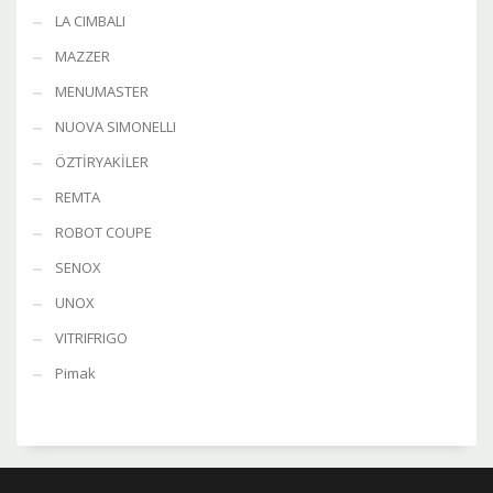
LA CIMBALI
MAZZER
MENUMASTER
NUOVA SIMONELLI
ÖZTİRYAKİLER
REMTA
ROBOT COUPE
SENOX
UNOX
VITRIFRIGO
Pimak