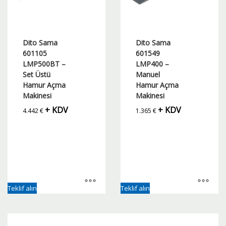
Dito Sama
Dito Sama
601105
601549
LMP500BT –
LMP400 –
Set Üstü
Manuel
Hamur Açma
Hamur Açma
Makinesi
Makinesi
+ KDV
+ KDV
4.442
€
1.365
€
Teklif alın
Teklif alın