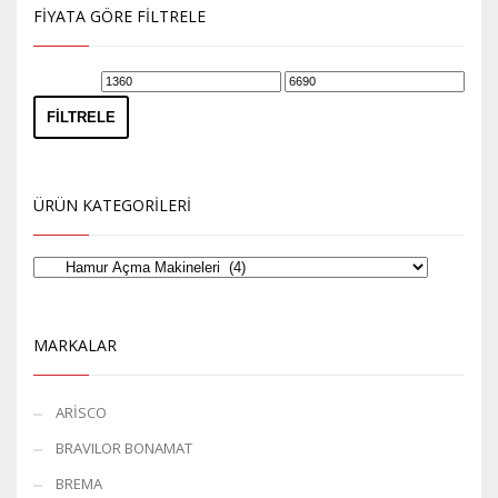
FIYATA GÖRE FILTRELE
En
En
düşük
yüksek
FILTRELE
fiyat
fiyat
ÜRÜN KATEGORILERI
MARKALAR
ARİSCO
BRAVILOR BONAMAT
BREMA