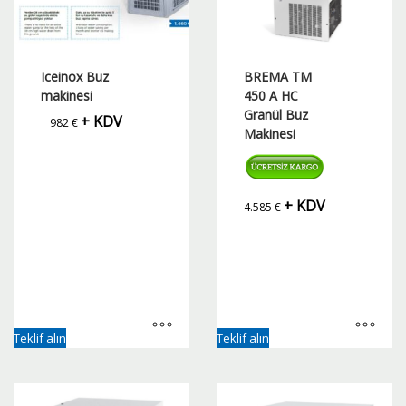
Iceinox Buz
BREMA TM
makinesi
450 A HC
Granül Buz
+ KDV
982
€
Makinesi
+ KDV
4.585
€
Teklif alın
Teklif alın