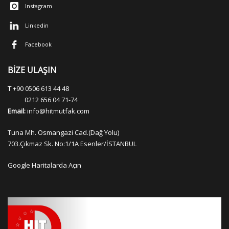
Instagram
Linkedin
Facebook
BİZE ULAŞIN
T
+90 0506 613 44 48
0212 656 04 71-74
Email:
info@hitmutfak.com
Tuna Mh. Osmangazi Cad.(Dağ Yolu)
703.Çıkmaz Sk. No:1/1A Esenler/İSTANBUL
Google Haritalarda Açın