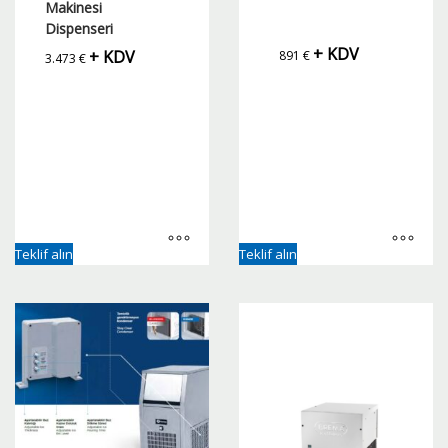
Makinesi
Dispenseri
+ KDV
+ KDV
891
€
3.473
€
Teklif alın
Teklif alın