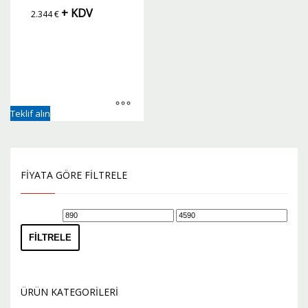
+ KDV
2.344
€
Teklif alın
FIYATA GÖRE FILTRELE
En
En
düşük
yüksek
FILTRELE
fiyat
fiyat
ÜRÜN KATEGORILERI