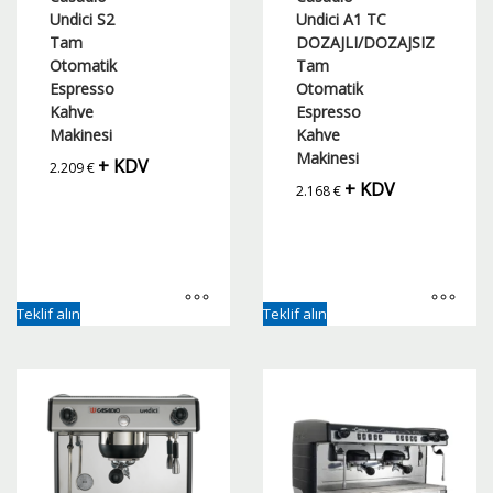
Undici S2
Undici A1 TC
Tam
DOZAJLI/DOZAJSIZ
Otomatik
Tam
Espresso
Otomatik
Kahve
Espresso
Makinesi
Kahve
Makinesi
+ KDV
2.209
€
+ KDV
2.168
€
Teklif alın
Teklif alın