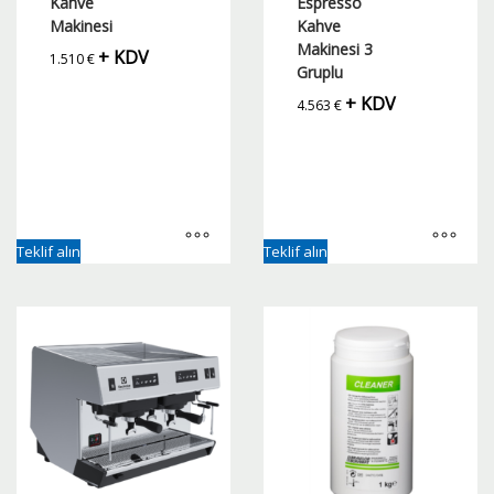
Kahve
Espresso
Makinesi
Kahve
Makinesi 3
+ KDV
1.510
€
Gruplu
+ KDV
4.563
€
Teklif alın
Teklif alın