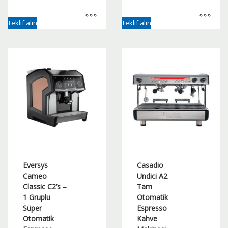
Teklif alın
Teklif alın
Eversys
Casadio
Cameo
Undici A2
Classic C2’s –
Tam
1 Gruplu
Otomatik
Süper
Espresso
Otomatik
Kahve