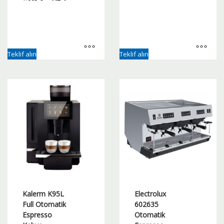
Teklif alın
Teklif alın
Kalerm K95L
Electrolux
Full Otomatik
602635
Espresso
Otomatik