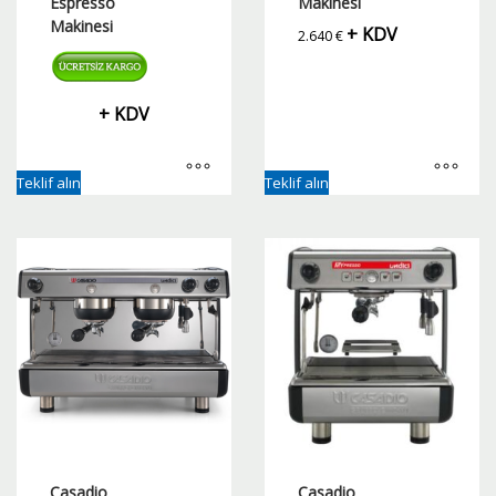
Espresso
Makinesi
Makinesi
+ KDV
2.640
€
+ KDV
Teklif alın
Teklif alın
Casadio
Casadio