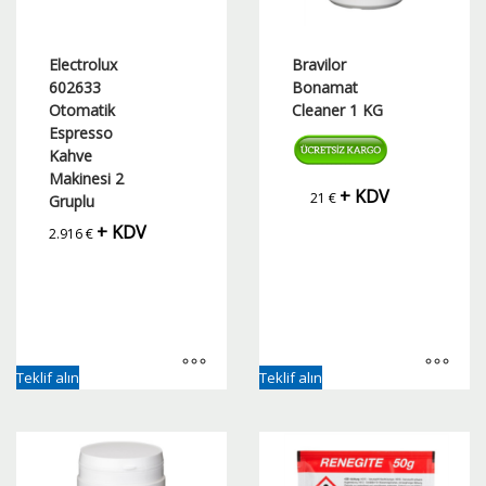
Electrolux
Bravilor
602633
Bonamat
Otomatik
Cleaner 1 KG
Espresso
Kahve
Makinesi 2
+ KDV
21
€
Gruplu
+ KDV
2.916
€
Teklif alın
Teklif alın