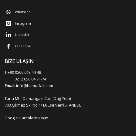
Whatsapp
Instagram
Linkedin
Facebook
BİZE ULAŞIN
T
+90 0506 613 44 48
0212 656 04 71-74
Email:
info@hitmutfak.com
Tuna Mh. Osmangazi Cad.(Dağ Yolu)
703.Çıkmaz Sk. No:1/1A Esenler/İSTANBUL
Google Haritalarda Açın