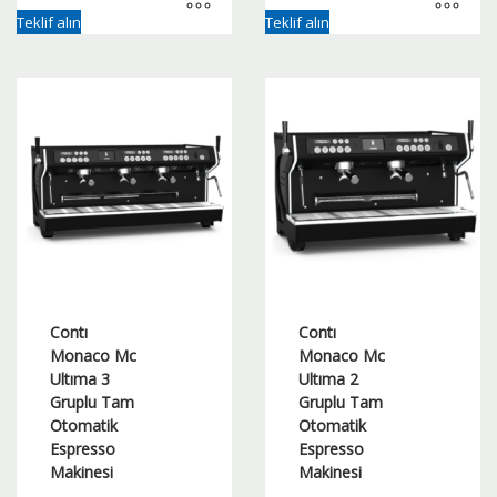
Teklif alın
Teklif alın
Contı
Contı
Monaco Mc
Monaco Mc
Ultıma 3
Ultıma 2
Gruplu Tam
Gruplu Tam
Otomatik
Otomatik
Espresso
Espresso
Makinesi
Makinesi