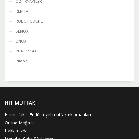
ÖZTİRYAKİLER
REMTA
ROBOT COUPE
SENOX
UNOX
VITRIFRIGO
Pimak
HIT MUTFAK
Hitmutfak – Endüstriyel mutfak ekipmanları
Online Mağaza
Hakkımızda
Mesafeli Satış Sözleşmesi