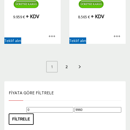
+ KDV
+ KDV
9.959
€
8.565
€
Teklif alın
Teklif alın
2
1
FIYATA GÖRE FILTRELE
En
En
düşük
yüksek
FILTRELE
fiyat
fiyat