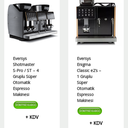
var.
Seçenekler
ürün
sayfasından
seçilebilir
Eversys
Eversys
Shotmaster
Enigma
S-Pro / ST – 4
Classic e2’s –
Gruplu Süper
1 Gruplu
Otomatik
Süper
Espresso
Otomatik
Makinesi
Espresso
Makinesi
+ KDV
+ KDV