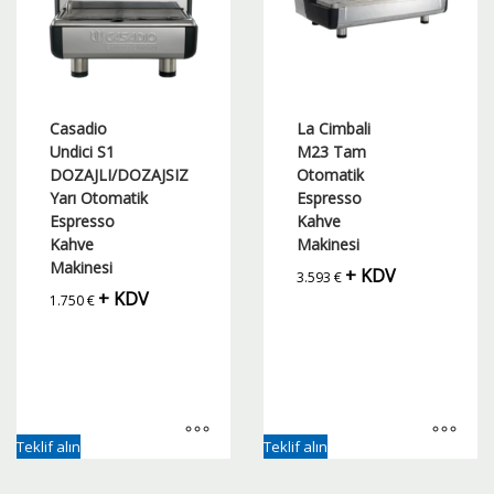
Casadio
La Cimbali
Undici S1
M23 Tam
DOZAJLI/DOZAJSIZ
Otomatik
Yarı Otomatik
Espresso
Espresso
Kahve
Kahve
Makinesi
Makinesi
+ KDV
3.593
€
+ KDV
1.750
€
Teklif alın
Teklif alın