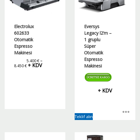
Electrolux
Eversys
602633
Legacy l2’m –
Otomatik
1 gruplu
Espresso
Süper
Makinesi
Otomatik
Espresso
5.400
€
–
Fiyat
+ KDV
Makinesi
8.450
€
aralığı:
5.400 €
-
8.450 €
+ KDV
Bu
Teklif alın
ürünün
birden
fazla
varyasyonu