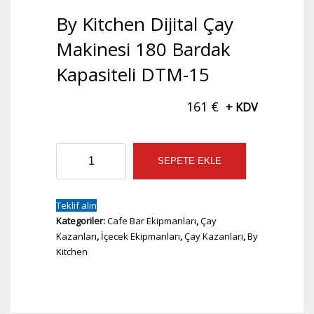
By Kitchen Dijital Çay
Makinesi 180 Bardak
Kapasiteli DTM-15
161
€
+ KDV
By
SEPETE EKLE
Kitchen
Dijital
Çay
Teklif alın
Makinesi
Kategoriler:
Cafe Bar Ekipmanları
,
Çay
180
Kazanları
,
İçecek Ekipmanları
,
Çay Kazanları
,
By
Bardak
Kitchen
Kapasiteli
DTM-
15
adet