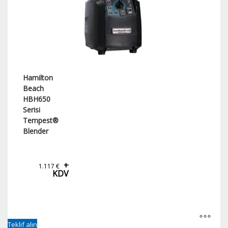
Hamilton
Beach
HBH650
Serisi
Tempest®
Blender
+
1.117
€
KDV
Teklif alın