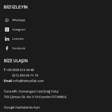
BİZİ İZLEYİN
Whatsapp
Instagram
Linkedin
Facebook
BİZE ULAŞIN
T
+90 0506 613 44 48
0212 656 04 71-74
Email:
info@hitmutfak.com
Tuna Mh. Osmangazi Cad.(Dağ Yolu)
703.Çıkmaz Sk. No:1/1A Esenler/İSTANBUL
Google Haritalarda Açın