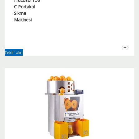
Frucosol F50
C Portakal
Sıkma
Makinesi
Teklif alın