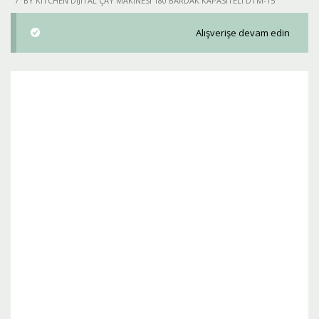
BY KITCHEN DIJITAL ÇAY MAKINESI 180 BARDAK KAPASITELI DTM-15
Alışverişe devam edin