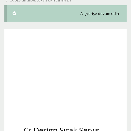
CR DESIGN SICAK SERVIS ÜNITESI GN 2/1
Alışverişe devam edin
Cr Design Sıcak Servis