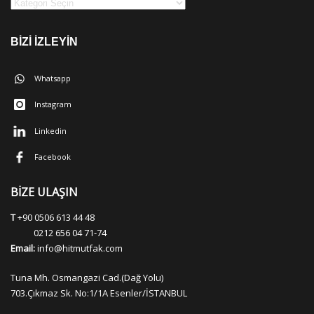
BİZİ İZLEYİN
Whatsapp
Instagram
Linkedin
Facebook
BİZE ULAŞIN
T
+90 0506 613 44 48
0212 656 04 71-74
Email:
info@hitmutfak.com
Tuna Mh. Osmangazi Cad.(Dağ Yolu)
703.Çıkmaz Sk. No:1/1A Esenler/İSTANBUL