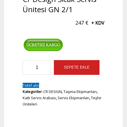
Ünitesi GN 2/1
247
€
+ KDV
Cr
SEPETE EKLE
Design
Sıcak
Servis
Teklif alın
Ünitesi
Kategoriler:
CR DESIGN
,
Taşıma Ekipmanları
,
GN
Katlı Servis Arabası
,
Servis Ekipmanları
,
Teşhir
2/1
Üniteleri
adet