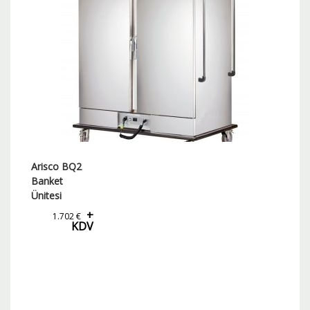
Arisco BQ2
Banket
Ünitesi
+
1.702
€
KDV