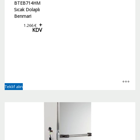
BTEB714HM
Sıcak Dolaplı
Benmari
+
1.266
€
KDV
Teklif alın