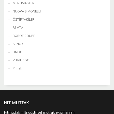
MENUMASTER
NUOVA SIMONELLI
ÖZTİRYAKİLER
REMTA
ROBOT COUPE
SENOX
UNOX
VITRIFRIGO
Pimak
HIT MUTFAK
Hitmutfak – Endüstriyel mutfak ekipmanları