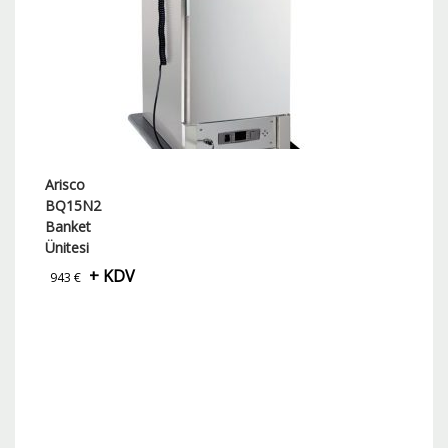
Arisco
BQ15N2
Banket
Ünitesi
+ KDV
943
€