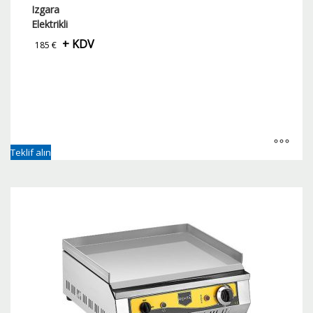
Izgara
Elektrikli
+ KDV
185
€
Teklif alın