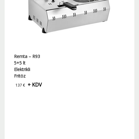
Remta – R93
5+5 lt
Elektrikli
Fritöz
+ KDV
137
€