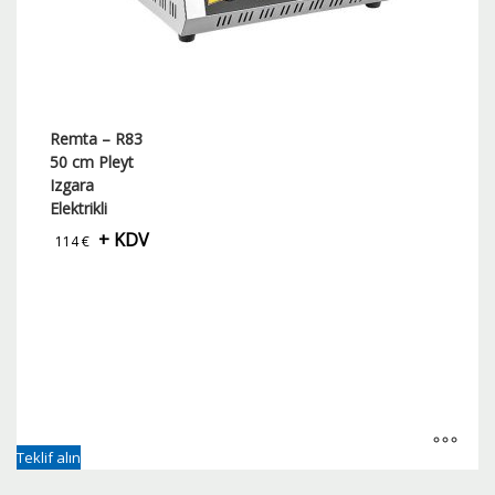
Remta – R83
50 cm Pleyt
Izgara
Elektrikli
+ KDV
114
€
Teklif alın