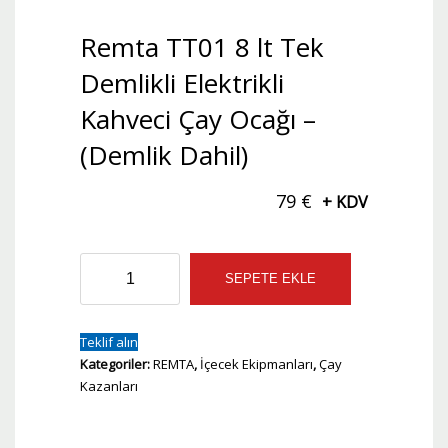
Remta TT01 8 lt Tek
Demlikli Elektrikli
Kahveci Çay Ocağı –
(Demlik Dahil)
79
€
+ KDV
Remta
SEPETE EKLE
TT01
8
lt
Teklif alın
Tek
Kategoriler:
REMTA
,
İçecek Ekipmanları
,
Çay
Demlikli
Kazanları
Elektrikli
Kahveci
Çay