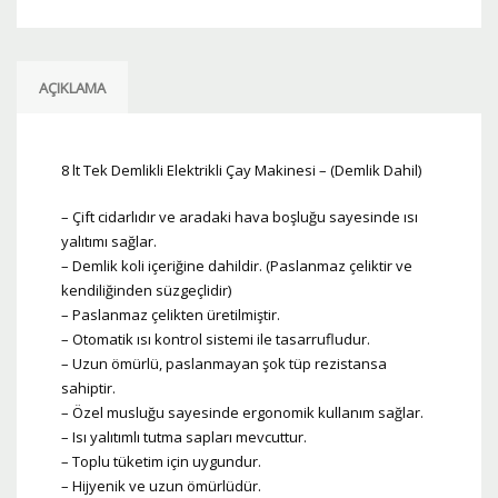
Ocağı
-
(Demlik
AÇIKLAMA
Dahil)
adet
8 lt Tek Demlikli Elektrikli Çay Makinesi – (Demlik Dahil)
– Çift cidarlıdır ve aradaki hava boşluğu sayesinde ısı
yalıtımı sağlar.
– Demlik koli içeriğine dahildir. (Paslanmaz çeliktir ve
kendiliğinden süzgeçlidir)
– Paslanmaz çelikten üretilmiştir.
– Otomatik ısı kontrol sistemi ile tasarrufludur.
– Uzun ömürlü, paslanmayan şok tüp rezistansa
sahiptir.
– Özel musluğu sayesinde ergonomik kullanım sağlar.
– Isı yalıtımlı tutma sapları mevcuttur.
– Toplu tüketim için uygundur.
– Hijyenik ve uzun ömürlüdür.