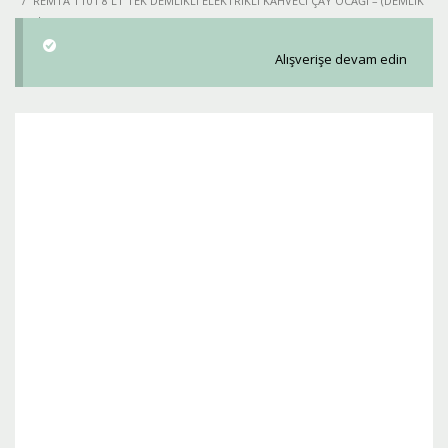
REMTA TT01 8 LT TEK DEMLIKLI ELEKTRIKLI KAHVECI ÇAY OCAĞI – (DEMLIK
DAHIL)
Alışverişe devam edin