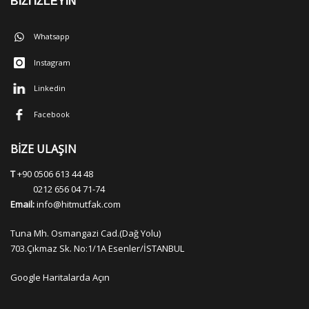
BİZİ İZLEYİN
Whatsapp
Instagram
Linkedin
Facebook
BİZE ULAŞIN
T
+90 0506 613 44 48
0212 656 04 71-74
Email:
info@hitmutfak.com
Tuna Mh. Osmangazi Cad.(Dağ Yolu)
703.Çıkmaz Sk. No:1/1A Esenler/İSTANBUL
Google Haritalarda Açın