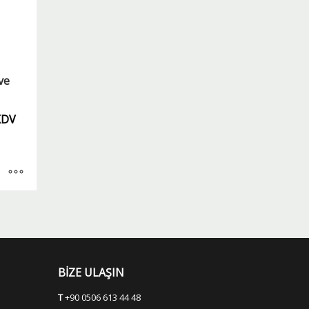
ve
KDV
BİZE ULAŞIN
T
+90 0506 613 44 48