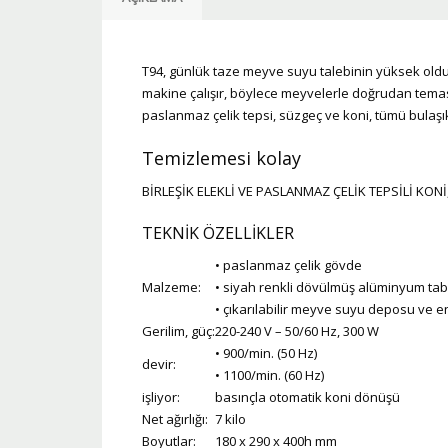
T94, günlük taze meyve suyu talebinin yüksek oldu
makine çalışır, böylece meyvelerle doğrudan tema
paslanmaz çelik tepsi, süzgeç ve koni, tümü bulaşı
Temizlemesi kolay
BİRLEŞİK ELEKLİ VE PASLANMAZ ÇELİK TEPSİLİ KONİ
TEKNİK ÖZELLİKLER
• paslanmaz çelik gövde
Malzeme:
• siyah renkli dövülmüş alüminyum ta
• çıkarılabilir meyve suyu deposu ve e
Gerilim, güç:
220-240 V – 50/60 Hz, 300 W
• 900/min. (50 Hz)
devir:
• 1100/min. (60 Hz)
işliyor:
basınçla otomatik koni dönüşü
Net ağırlığı:
7 kilo
Boyutlar:
180 x 290 x 400h mm