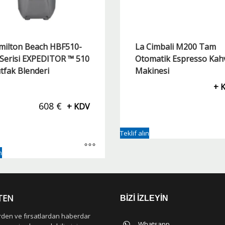
milton Beach HBF510-
La Cimbali M200 Tam
 Serisi EXPEDITOR ™ 510
Otomatik Espresso Kah
tfak Blenderi
Makinesi
+ 
608
€
+ KDV
Teklif alın
n
TEN
BİZİ İZLEYİN
erden ve fırsatlardan haberdar
Whatsapp