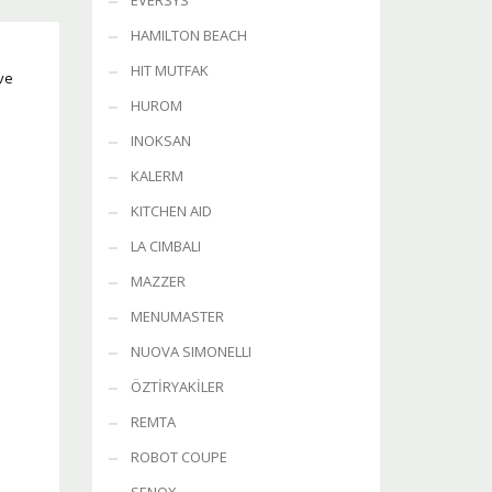
EVERSYS
HAMILTON BEACH
HIT MUTFAK
ve
HUROM
INOKSAN
KALERM
KITCHEN AID
LA CIMBALI
MAZZER
MENUMASTER
NUOVA SIMONELLI
ÖZTİRYAKİLER
REMTA
ROBOT COUPE