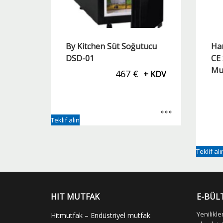
By Kitchen Süt Soğutucu
Ha
DSD-01
CE
Mu
467
€
+ KDV
Teklif alın
Teklif alı
HIT MUTFAK
E-BÜL
Yenilikl
Hitmutfak – Endüstriyel mutfak