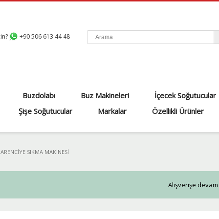
çin?
+90 506 613 44 48
Buzdolabı
Buz Makineleri
İçecek Soğutucular
Şişe Soğutucular
Markalar
Özellikli Ürünler
ARENCIYE SIKMA MAKINESI
Alışverişe devam